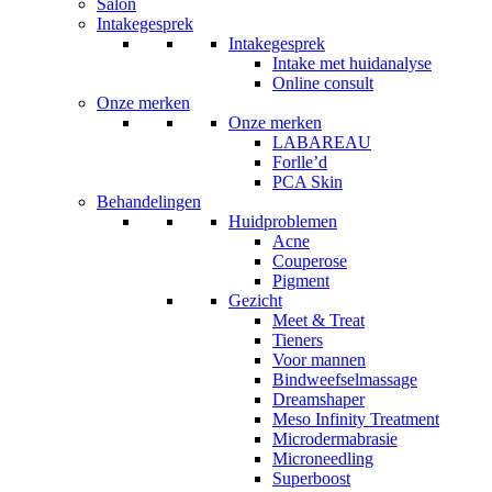
Salon
Intakegesprek
Intakegesprek
Intake met huidanalyse
Online consult
Onze merken
Onze merken
LABAREAU
Forlle’d
PCA Skin
Behandelingen
Huidproblemen
Acne
Couperose
Pigment
Gezicht
Meet & Treat
Tieners
Voor mannen
Bindweefselmassage
Dreamshaper
Meso Infinity Treatment
Microdermabrasie
Microneedling
Superboost