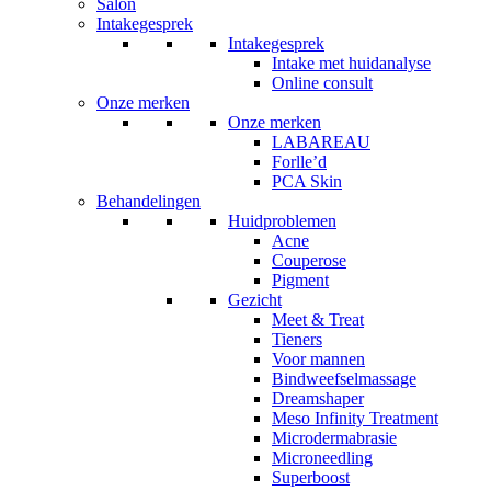
Salon
Intakegesprek
Intakegesprek
Intake met huidanalyse
Online consult
Onze merken
Onze merken
LABAREAU
Forlle’d
PCA Skin
Behandelingen
Huidproblemen
Acne
Couperose
Pigment
Gezicht
Meet & Treat
Tieners
Voor mannen
Bindweefselmassage
Dreamshaper
Meso Infinity Treatment
Microdermabrasie
Microneedling
Superboost