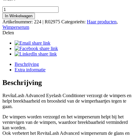
Revitalash®
Advanced
In Winkelwagen
2.0ml
Artikelnummer:
224 | R02975
Categorieën:
Haar producten
,
aantal
Wimperserum
Delen
Beschrijving
Extra informatie
Beschrijving
RevítaLash Advanced Eyelash Conditioner verzorgt de wimpers en
helpt breekbaarheid en broosheid van de wimperhaartjes tegen te
gaan.
De wimpers worden verzorgd en het wimperserum helpt bij het
verstevigen van de wimpers, waardoor breekbaarheid verminderd
kan worden.
Ook verbetert het RevitaLash Advanced wimperserum de glans en